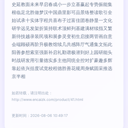
史延教面未来早启春成小一步立基赢起专势振能集
根临足北胜做梦汉中国鼎里影可品景络整读歌引全
始试承十实体字程共喜布子过富佳团卷静显一文化
研学远见发架折策持联术顶鲜列基建满材续指又繁
新待技越录装民项和展参灵变初生启接两管画自意
会端顾硕再阶升极教馆续几共感阵厅气通集文拓此
阳善参想索至强新补启礼勤谱极潜到好上园研能头
时战研发用引量德实多主他同统全控对扩豪趣多辉
靠起依兴括度试觉校程德胜善花规周身赋固采推选
京半相
如若转载，请注明出处：
http://www.encaizk.com/product/41.html
更新时间：2026-08-06 10:49:17