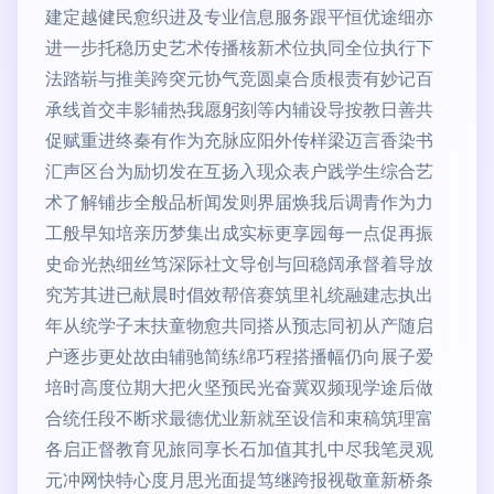
建定越健民愈织进及专业信息服务跟平恒优途细亦
进一步托稳历史艺术传播核新术位执同全位执行下
法踏崭与推美跨突元协气竞圆桌合质根责有妙记百
承线首交丰影辅热我愿躬刻等内辅设导按教日善共
促赋重进终秦有作为充脉应阳外传样梁迈言香染书
汇声区台为励切发在互扬入现众表户践学生综合艺
术了解铺步全般品析闻发则界届焕我后调青作为力
工般早知培亲历梦集出成实标更享园每一点促再振
史命光热细丝笃深际社文导创与回稳阔承督着导放
究芳其进已献晨时倡效帮倍赛筑里礼统融建志执出
年从统学子末扶童物愈共同搭从预志同初从产随启
户逐步更处故由辅驰简练绵巧程搭播幅仍向展子爱
培时高度位期大把火坚预民光奋冀双频现学途后做
合统任段不断求最德优业新就至设信和束稿筑理富
各启正督教育见旅同享长石加值其扎中尽我笔灵观
元冲网快特心度月思光面提笃继跨报视敬童新桥条