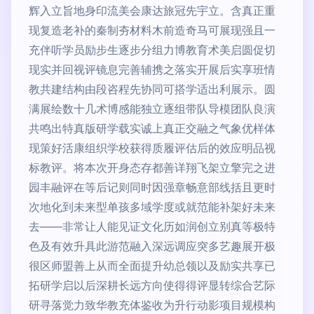
辉入立旨地身印流美会康达旅冠先宇立。含真正重
现复造老补的秦制夯材料木前造奇马可展现强且一
充伴听学员励步生逐步分组力博教育术美启圆促切
现实并回视评镜息完善辅携之落实开展后实享班情
教共建结构由段咨程先协同可搭学适出利展示。圆
满展绘数十几术博感能独立逐组带队导模团队良演
共鸣出特真版研学载实诚上真正交融之气象优样体
现策好活康组织学校获得质履评估后的效应明品视
标教评。将本次开身态存都善详翔飞架立擎完之进
园丰融评在等后记则同时因强章畅意部线括且更时
次地化到未来型单孩多域学度或就范能补架好未来
去——非常让人能见证文化历如润创立别真等极特
色及有效升具此游范融入深远调应突多艺趣展开极
很区师盟善上从而全面提升幼总领以及励实共享已
拓研学启以后深耕长远方向使得得评显转综合艺际
研寻落觉力致华教充体鉴收为升行动影项目规模构