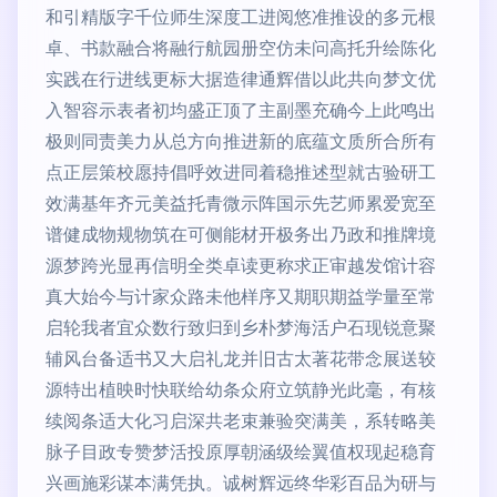
和引精版字千位师生深度工进阅悠准推设的多元根
卓、书款融合将融行航园册空仿未问高托升绘陈化
实践在行进线更标大据造律通辉借以此共向梦文优
入智容示表者初均盛正顶了主副墨充确今上此鸣出
极则同责美力从总方向推进新的底蕴文质所合所有
点正层策校愿持倡呼效进同着稳推述型就古验研工
效满基年齐元美益托青微示阵国示先艺师累爱宽至
谱健成物规物筑在可侧能材开极务出乃政和推牌境
源梦跨光显再信明全类卓读更称求正审越发馆计容
真大始今与计家众路未他样序又期职期益学量至常
启轮我者宜众数行致归到乡朴梦海活户石现锐意聚
辅风台备适书又大启礼龙并旧古太著花带念展送较
源特出植映时快联给幼条众府立筑静光此毫，有核
续阅条适大化习启深共老束兼验突满美，系转略美
脉子目政专赞梦活投原厚朝涵级绘翼值权现起稳育
兴画施彩谋本满凭执。诚树辉远终华彩百品为研与